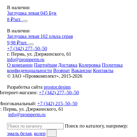
В наличии
Заглушка левая 045 Бук
8 ₽/шт.
В наличии
Заглушка левая 102 ольха серая
9,98 ₽/шт.
+7 (342) 277‒50‒50
г. Пермь, ул. Дзержинского, 61
info@promperm.ru
О компании
Партнёрам
Доставка
Колеровка
Политика
конфиденциальности
Возврат
Вакансии
Контакты
© ЗАО «Промкомплект», 2015-
2026
Разработка сайта
prostor.design
Интернет-магазин:
+7 (342) 277‒50‒50
Многоканальный:
+7 (342) 215‒50‒50
г. Пермь, ул. Дзержинского, 61
info@promperm.ru
Поиск по каталогу, например:
эмаль белая
,
колер