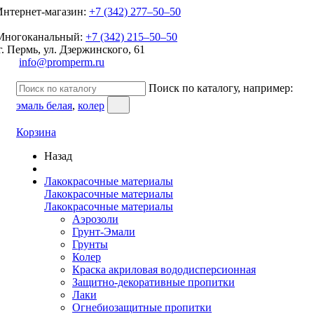
Интернет-магазин:
+7 (342) 277‒50‒50
Многоканальный:
+7 (342) 215‒50‒50
г. Пермь, ул. Дзержинского, 61
info@promperm.ru
Поиск по каталогу, например:
эмаль белая
,
колер
Корзина
Назад
Лакокрасочные материалы
Лакокрасочные материалы
Лакокрасочные материалы
Аэрозоли
Грунт-Эмали
Грунты
Колер
Краска акриловая вододисперсионная
Защитно-декоративные пропитки
Лаки
Огнебиозащитные пропитки