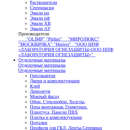
Растворители
Спецкраски
Эмали нц
Эмали пф
Эмали ХВ
Эмали АУ
Производители
"OLIMP"
"Pirilax"
"МИРОЛЮКС"
"МОСКВИЧКА"
"Нипол"
"ООО НПФ
«ЛАБОРАТОРИЯ ОГНЕЗАЩИТЫ»ООО НПФ
«ЛАБОРАТОРИЯ ОГНЕЗАЩИТЫ»"
Отделочные материалы
Отделочные материалы
Отделочные материалы
Гипсокартон
Двери и комплектующие
Клей
Линолеум
Мокрый фасад
Обои. Стеклообои. Холсты.
Пена монтажная. Герметики.
Плинтуса, Панели ПВХ
Плитка и комплектующие
Потолки
Профиля для ГКЛ, Ленты,Серпянки