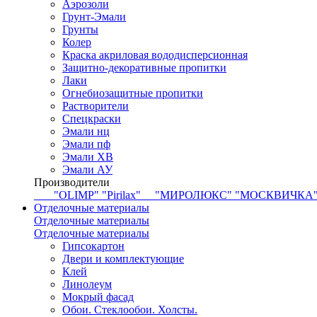
Аэрозоли
Грунт-Эмали
Грунты
Колер
Краска акриловая вододисперсионная
Защитно-декоративные пропитки
Лаки
Огнебиозащитные пропитки
Растворители
Спецкраски
Эмали нц
Эмали пф
Эмали ХВ
Эмали АУ
Производители
"OLIMP"
"Pirilax"
"МИРОЛЮКС"
"МОСКВИЧКА
Отделочные материалы
Отделочные материалы
Отделочные материалы
Гипсокартон
Двери и комплектующие
Клей
Линолеум
Мокрый фасад
Обои. Стеклообои. Холсты.