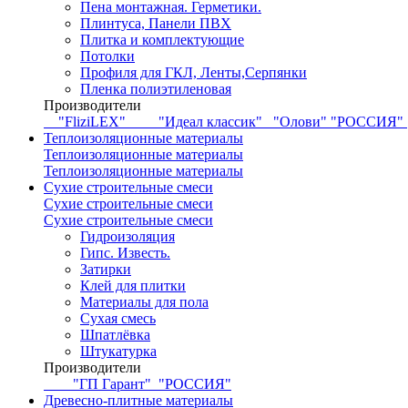
Пена монтажная. Герметики.
Плинтуса, Панели ПВХ
Плитка и комплектующие
Потолки
Профиля для ГКЛ, Ленты,Серпянки
Пленка полиэтиленовая
Производители
"FliziLEX"
"Идеал классик"
"Олови"
"РОССИЯ"
Теплоизоляционные материалы
Теплоизоляционные материалы
Теплоизоляционные материалы
Сухие строительные смеси
Сухие строительные смеси
Сухие строительные смеси
Гидроизоляция
Гипс. Известь.
Затирки
Клей для плитки
Материалы для пола
Сухая смесь
Шпатлёвка
Штукатурка
Производители
"ГП Гарант"
"РОССИЯ"
Древесно-плитные материалы