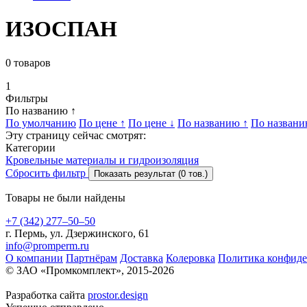
ИЗОСПАН
0
товаров
1
Фильтры
По названию ↑
По умолчанию
По цене ↑
По цене ↓
По названию ↑
По названи
Эту страницу сейчас смотрят:
Категории
Кровельные материалы и гидроизоляция
Сбросить фильтр
Показать результат (0 тов.)
Товары не были найдены
+7 (342) 277‒50‒50
г. Пермь, ул. Дзержинского, 61
info@promperm.ru
О компании
Партнёрам
Доставка
Колеровка
Политика конфиде
© ЗАО «Промкомплект», 2015-
2026
Разработка сайта
prostor.design