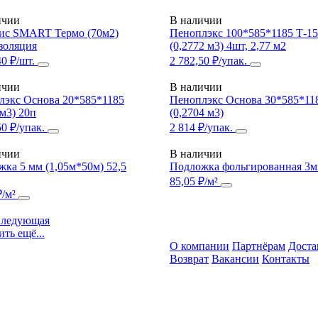
ичии
В наличии
ис SMART Термо (70м2)
Пеноплэкс 100*585*1185 Т-15
золяция
(0,2772 м3) 4шт, 2,77 м2
40 ₽/шт.
2 782,50 ₽/упак.
ичии
В наличии
лэкс Основа 20*585*1185
Пеноплэкс Основа 30*585*11
 м3) 20п
(0,2704 м3)
50 ₽/упак.
2 814 ₽/упак.
ичии
В наличии
ка 5 мм (1,05м*50м) 52,5
Подложка фольгированная 3
85,05 ₽/м²
₽/м²
ледующая
ить ещё...
О компании
Партнёрам
Доста
Возврат
Вакансии
Контакты