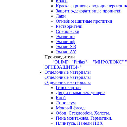
Колер
Краска акриловая вододисперсионн
Защитно-декоративные пропитки
Лаки
Огнебиозащитные пропитки
Растворители
Спецкраски
Эмали нц
Эмали пф
Эмали ХВ
Эмали АУ
Производители
"OLIMP"
"Pirilax"
"МИРОЛЮКС"
ОГНЕЗАЩИТЫ»"
Отделочные материалы
Отделочные материалы
Отделочные материалы
Гипсокартон
Двери и комплектующие
Клей
Линолеум
Мокрый фасад
Обои. Стеклообои. Холсты.
Пена монтажная. Герметики.
Плинтуса, Панели ПВХ