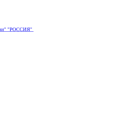
ви"
"РОССИЯ"