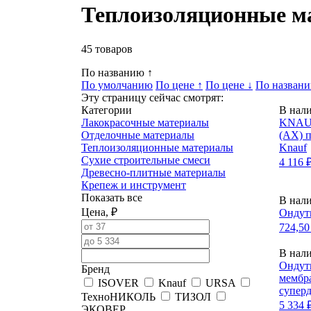
Теплоизоляционные м
45
товаров
По названию ↑
По умолчанию
По цене ↑
По цене ↓
По названи
Эту страницу сейчас смотрят:
Категории
В нал
Лакокрасочные материалы
KNAUF
Отделочные материалы
(AX) п
Теплоизоляционные материалы
Knauf
Сухие строительные смеси
4 116 
Древесно-плитные материалы
Крепеж и инструмент
Показать все
В нал
Цена, ₽
Ондут
724,50
В нал
Ондут
Бренд
мембра
ISOVER
Knauf
URSA
супер
ТехноНИКОЛЬ
ТИЗОЛ
5 334 
ЭКОВЕР