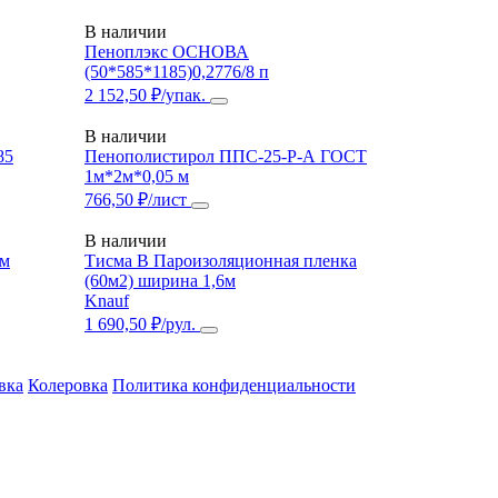
В наличии
Пеноплэкс ОСНОВА
(50*585*1185)0,2776/8 п
2 152,50 ₽/упак.
В наличии
85
Пенополистирол ППС-25-Р-А ГОСТ
1м*2м*0,05 м
766,50 ₽/лист
В наличии
мм
Тисма B Пароизоляционная пленка
(60м2) ширина 1,6м
Knauf
1 690,50 ₽/рул.
вка
Колеровка
Политика конфиденциальности