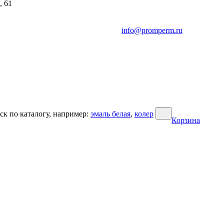
, 61
info@promperm.ru
ск по каталогу, например:
эмаль белая
,
колер
Корзина