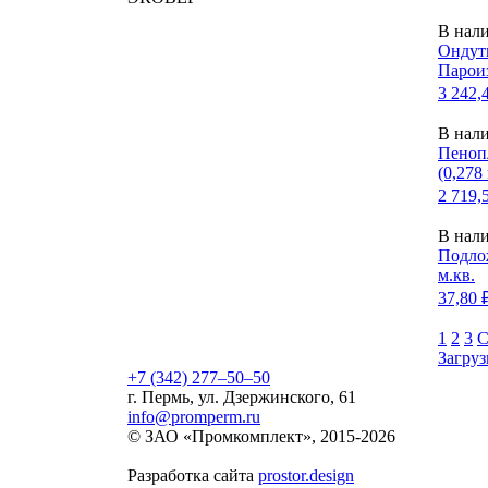
В нал
Ондут
Парои
3 242,
В нал
Пеноп
(0,278
2 719,
В нал
Подлож
м.кв.
37,80 
1
2
3
С
Загруз
+7 (342) 277‒50‒50
г. Пермь, ул. Дзержинского, 61
info@promperm.ru
© ЗАО «Промкомплект», 2015-
2026
Разработка сайта
prostor.design