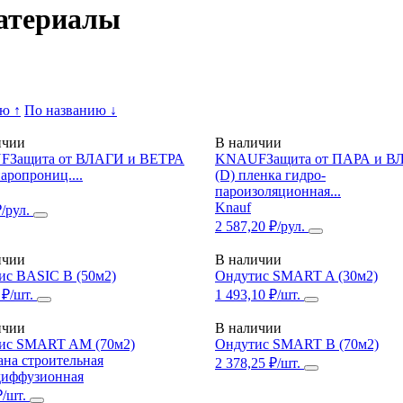
атериалы
ю ↑
По названию ↓
ичии
В наличии
Защита от ВЛАГИ и ВЕТРА
KNAUFЗащита от ПАРА и В
аропрониц....
(D) пленка гидро-
пароизоляционная...
Knauf
₽/рул.
2 587,20 ₽/рул.
ичии
В наличии
ис BASIC B (50м2)
Ондутис SMART A (30м2)
 ₽/шт.
1 493,10 ₽/шт.
ичии
В наличии
ис SMART AM (70м2)
Ондутис SMART B (70м2)
на строительная
2 378,25 ₽/шт.
диффузионная
₽/шт.