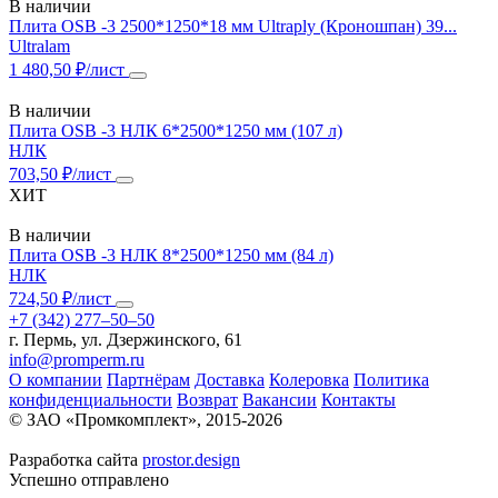
В наличии
Плита OSB -3 2500*1250*18 мм Ultraply (Кроношпан) 39...
Ultralam
1 480,50 ₽/лист
В наличии
Плита OSB -3 НЛК 6*2500*1250 мм (107 л)
НЛК
703,50 ₽/лист
ХИТ
В наличии
Плита OSB -3 НЛК 8*2500*1250 мм (84 л)
НЛК
724,50 ₽/лист
+7 (342) 277‒50‒50
г. Пермь, ул. Дзержинского, 61
info@promperm.ru
О компании
Партнёрам
Доставка
Колеровка
Политика
конфиденциальности
Возврат
Вакансии
Контакты
© ЗАО «Промкомплект», 2015-
2026
Разработка сайта
prostor.design
Успешно отправлено