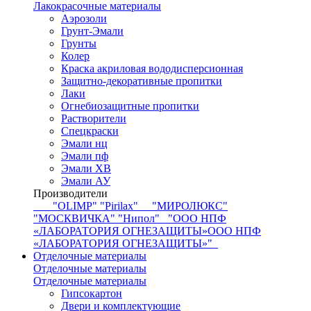
Лакокрасочные материалы
Аэрозоли
Грунт-Эмали
Грунты
Колер
Краска акриловая вододисперсионная
Защитно-декоративные пропитки
Лаки
Огнебиозащитные пропитки
Растворители
Спецкраски
Эмали нц
Эмали пф
Эмали ХВ
Эмали АУ
Производители
"OLIMP"
"Pirilax"
"МИРОЛЮКС"
"МОСКВИЧКА"
"Нипол"
"ООО НПФ
«ЛАБОРАТОРИЯ ОГНЕЗАЩИТЫ»ООО НПФ
«ЛАБОРАТОРИЯ ОГНЕЗАЩИТЫ»"
Отделочные материалы
Отделочные материалы
Отделочные материалы
Гипсокартон
Двери и комплектующие