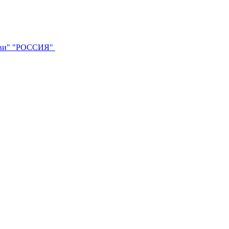
ви"
"РОССИЯ"