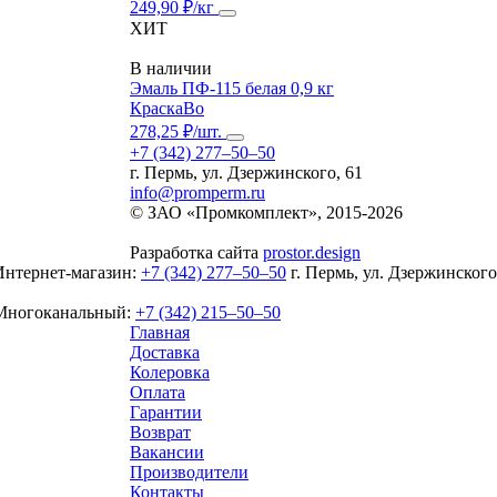
249,90 ₽/кг
ХИТ
В наличии
Эмаль ПФ-115 белая 0,9 кг
КраскаВо
278,25 ₽/шт.
+7 (342) 277‒50‒50
г. Пермь, ул. Дзержинского, 61
info@promperm.ru
© ЗАО «Промкомплект», 2015-
2026
Разработка сайта
prostor.design
Интернет-магазин:
+7 (342) 277‒50‒50
г. Пермь, ул. Дзержинского
Многоканальный:
+7 (342) 215‒50‒50
Главная
Доставка
Колеровка
Оплата
Гарантии
Возврат
Вакансии
Производители
Контакты