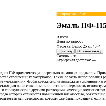
Распродажа: 25 кг.
Эмаль ПФ-115 
В пути
Цена по запросу
Фасовка: Ведро 25 кг. / 0 ₽
В корзину
Оставить заявку
Самовывоз:
—
Курьерская доставка:
—
дная ПФ применяется универсально на многих предметах. Прим
ства строительных материалов. Также область использования ра
ие учреждения). Чтобы краска смогла выдержать усиленные нагр
етают для нанесения на металлические поверхности, используем
ь в совокупности с другими растворами, имеющие компонентом 
я среда которых отличается повышенной влажностью, обязатель
льзовать на поверхности, которая уже была покрашена, если эт