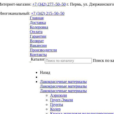
Интернет-магазин:
+7 (342) 277‒50‒50
г. Пермь, ул. Дзержинского
Многоканальный:
+7 (342) 215‒50‒50
Главная
Доставка
Колеровка
Оплата
Гарантии
Возврат
Вакансии
Производители
Контакты
Каталог
Поиск по ка
Назад
Лакокрасочные материалы
Лакокрасочные материалы
Лакокрасочные материалы
Аэрозоли
Грунт-Эмали
Грунты
Колер
Краска акриловая вододисперсионн