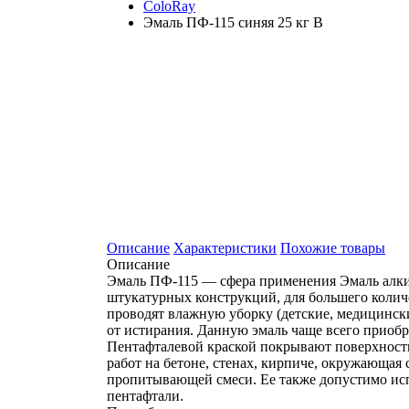
ColoRay
Эмаль ПФ-115 синяя 25 кг В
Описание
Характеристики
Похожие товары
Описание
Эмаль ПФ-115 — сфера применения Эмаль алки
штукатурных конструкций, для большего количе
проводят влажную уборку (детские, медицинск
от истирания. Данную эмаль чаще всего приобр
Пентафталевой краской покрывают поверхност
работ на бетоне, стенах, кирпиче, окружающа
пропитывающей смеси. Ее также допустимо испо
пентафтали.