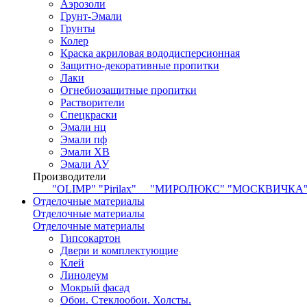
Аэрозоли
Грунт-Эмали
Грунты
Колер
Краска акриловая вододисперсионная
Защитно-декоративные пропитки
Лаки
Огнебиозащитные пропитки
Растворители
Спецкраски
Эмали нц
Эмали пф
Эмали ХВ
Эмали АУ
Производители
"OLIMP"
"Pirilax"
"МИРОЛЮКС"
"МОСКВИЧКА
Отделочные материалы
Отделочные материалы
Отделочные материалы
Гипсокартон
Двери и комплектующие
Клей
Линолеум
Мокрый фасад
Обои. Стеклообои. Холсты.