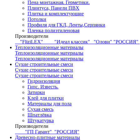
Пена монтажная. Герметики.
Плинтуса, Панели ПВХ
Плитка и комплектующие
Потолки
Профиля для ГКЛ, Ленты,Серпянки
Пленка полиэтиленовая
Производители
"FliziLEX"
"Идеал классик"
"Олови"
"РОССИЯ"
Теплоизоляционные материалы
Теплоизоляционные материалы
Теплоизоляционные материалы
Сухие строительные смеси
Сухие строительные смеси
Сухие строительные смеси
Гидроизоляция
Гипс. Известь.
Затирки
Клей для плитки
Материалы для пола
Сухая смесь
Шпатлёвка
Штукатурка
Производители
"ГП Гарант"
"РОССИЯ"
Древесно-плитные материалы