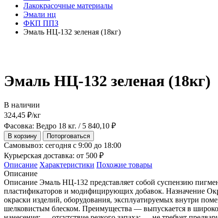
Лакокрасочные материалы
Эмали нц
ФКП ППЗ
Эмаль НЦ-132 зеленая (18кг)
Эмаль НЦ-132 зеленая (18кг)
В наличии
324,45
₽
/кг
Фасовка: Ведро 18 кг. / 5 840,10 ₽
В корзину
Поторговаться
Самовывоз:
сегодня с 9:00 до 18:00
Курьерская доставка:
от 500 ₽
Описание
Характеристики
Похожие товары
Описание
Описание Эмаль НЦ-132 представляет собой суспензию пигмен
пластификаторов и модифицирующих добавок. Назначение Окра
окраски изделий, оборудования, эксплуатируемых внутри поме
шелковистым блеском. Преимущества — выпускается в широкой ц
нанесения; — отсутствие резкого запаха; — не требует предв