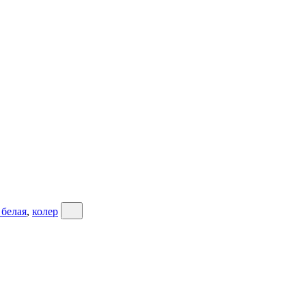
 белая
,
колер