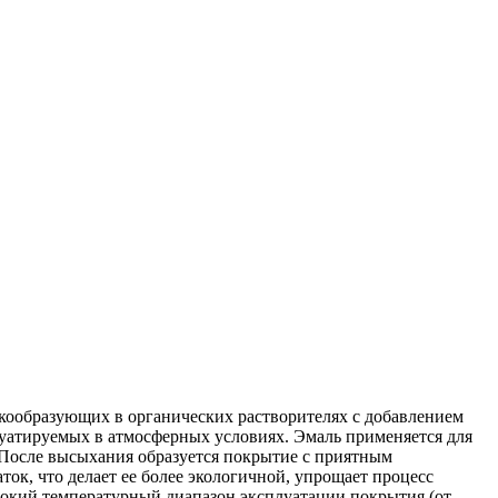
кообразующих в органических растворителях с добавлением
уатируемых в атмосферных условиях. Эмаль применяется для
 После высыхания образуется покрытие с приятным
ок, что делает ее более экологичной, упрощает процесс
рокий температурный диапазон эксплуатации покрытия (от