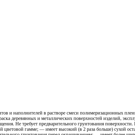
тов и наполнителей в растворе смеси полимеризационных плен
ска деревянных и металлических поверхностей изделий, экспл
щения. Не требует предварительного грунтования поверхности.
ветовой гамме; — имеет высокий (в 2 раза больше) сухой остат
арительного грунтования перед окрашиванием; — имеет более ши