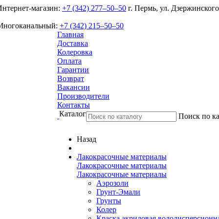
Интернет-магазин:
+7 (342) 277‒50‒50
г. Пермь, ул. Дзержинского
Многоканальный:
+7 (342) 215‒50‒50
Главная
Доставка
Колеровка
Оплата
Гарантии
Возврат
Вакансии
Производители
Контакты
Каталог
Поиск по ка
Назад
Лакокрасочные материалы
Лакокрасочные материалы
Лакокрасочные материалы
Аэрозоли
Грунт-Эмали
Грунты
Колер
Краска акриловая вододисперсионн