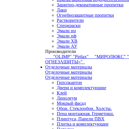
Защитно-декоративные пропитки
Лаки
Огнебиозащитные пропитки
Растворители
Спецкраски
Эмали нц
Эмали пф
Эмали ХВ
Эмали АУ
Производители
"OLIMP"
"Pirilax"
"МИРОЛЮКС"
ОГНЕЗАЩИТЫ»"
Отделочные материалы
Отделочные материалы
Отделочные материалы
Гипсокартон
Двери и комплектующие
Клей
Линолеум
Мокрый фасад
Обои. Стеклообои. Холсты.
Пена монтажная. Герметики.
Плинтуса, Панели ПВХ
Плитка и комплектующие