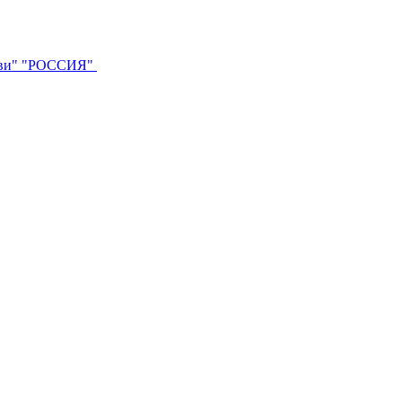
ви"
"РОССИЯ"