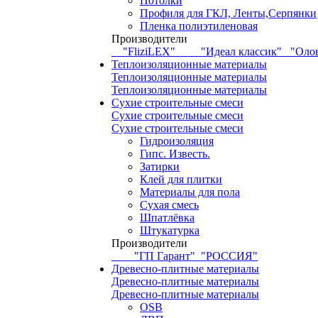
Потолки
Профиля для ГКЛ, Ленты,Серпянки
Пленка полиэтиленовая
Производители
"FliziLEX"
"Идеал классик"
"Оло
Теплоизоляционные материалы
Теплоизоляционные материалы
Теплоизоляционные материалы
Сухие строительные смеси
Сухие строительные смеси
Сухие строительные смеси
Гидроизоляция
Гипс. Известь.
Затирки
Клей для плитки
Материалы для пола
Сухая смесь
Шпатлёвка
Штукатурка
Производители
"ГП Гарант"
"РОССИЯ"
Древесно-плитные материалы
Древесно-плитные материалы
Древесно-плитные материалы
OSB