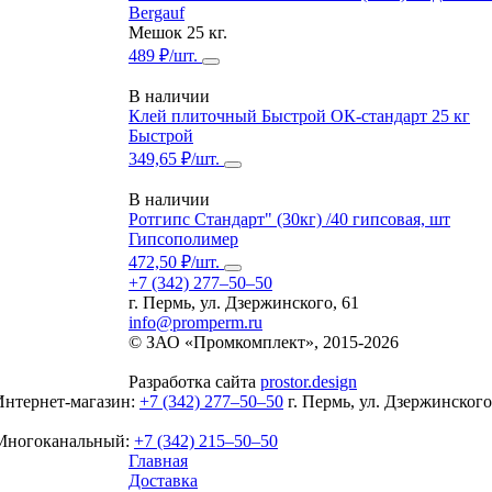
Bergauf
Мешок 25 кг.
489 ₽/шт.
В наличии
Клей плиточный Быстрой ОК-стандарт 25 кг
Быстрой
349,65 ₽/шт.
В наличии
Ротгипс Стандарт" (30кг) /40 гипсовая, шт
Гипсополимер
472,50 ₽/шт.
+7 (342) 277‒50‒50
г. Пермь, ул. Дзержинского, 61
info@promperm.ru
© ЗАО «Промкомплект», 2015-
2026
Разработка сайта
prostor.design
Интернет-магазин:
+7 (342) 277‒50‒50
г. Пермь, ул. Дзержинского
Многоканальный:
+7 (342) 215‒50‒50
Главная
Доставка