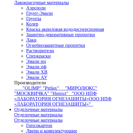
Лакокрасочные материалы
Аэрозоли
Грунт-Эмали
Грунты
Колер
Краска акриловая вододисперсионная
Защитно-декоративные пропитки
Лаки
Огнебиозащитные пропитки
Растворители
Спецкраски
Эмали нц
Эмали пф
Эмали ХВ
Эмали АУ
Производители
"OLIMP"
"Pirilax"
"МИРОЛЮКС"
"МОСКВИЧКА"
"Нипол"
"ООО НПФ
«ЛАБОРАТОРИЯ ОГНЕЗАЩИТЫ»ООО НПФ
«ЛАБОРАТОРИЯ ОГНЕЗАЩИТЫ»"
Отделочные материалы
Отделочные материалы
Отделочные материалы
Гипсокартон
Двери и комплектующие