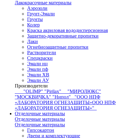
Лакокрасочные материалы
Аэрозоли
Грунт-Эмали
Грунты
Колер
Краска акриловая вододисперсионная
Защитно-декоративные пропитки
Лаки
Огнебиозащитные пропитки
Растворители
Спецкраски
Эмали нц
Эмали пф
Эмали ХВ
Эмали АУ
Производители
"OLIMP"
"Pirilax"
"МИРОЛЮКС"
"МОСКВИЧКА"
"Нипол"
"ООО НПФ
«ЛАБОРАТОРИЯ ОГНЕЗАЩИТЫ»ООО НПФ
«ЛАБОРАТОРИЯ ОГНЕЗАЩИТЫ»"
Отделочные материалы
Отделочные материалы
Отделочные материалы
Гипсокартон
Двери и комплектующие