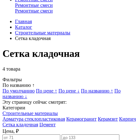
Ремонтные смеси
Ремонтные смеси
Главная
Каталог
Строительные материалы
Сетка кладочная
Сетка кладочная
4
товара
Фильтры
По названию ↑
По умолчанию
По цене ↑
По цене ↓
По названию ↑
По
названию ↓
Эту страницу сейчас смотрят:
Категории
Строительные материалы
Арматура стеклопластиковая
Керамогранит
Керамзит
Кирпич
Сетка кладочная
Цемент
Цена, ₽