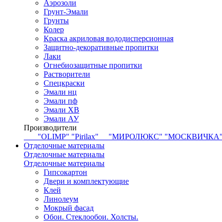
Аэрозоли
Грунт-Эмали
Грунты
Колер
Краска акриловая вододисперсионная
Защитно-декоративные пропитки
Лаки
Огнебиозащитные пропитки
Растворители
Спецкраски
Эмали нц
Эмали пф
Эмали ХВ
Эмали АУ
Производители
"OLIMP"
"Pirilax"
"МИРОЛЮКС"
"МОСКВИЧКА
Отделочные материалы
Отделочные материалы
Отделочные материалы
Гипсокартон
Двери и комплектующие
Клей
Линолеум
Мокрый фасад
Обои. Стеклообои. Холсты.