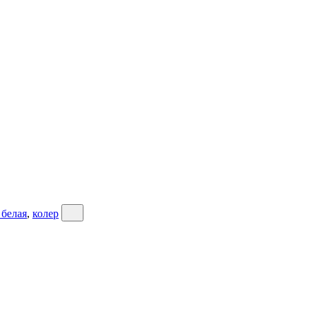
 белая
,
колер